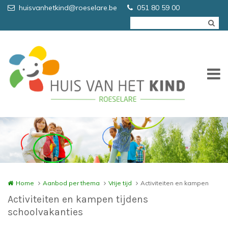
Overslaan en naar de inhoud gaan
huisvanhetkind@roeselare.be
051 80 59 00
Home
Aanbod per thema
Vrije tijd
Activiteiten en kampen
Activiteiten en kampen tijdens
schoolvakanties