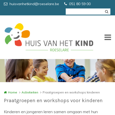
Overslaan en naar de inhoud gaan
huisvanhetkind@roeselare.be
051 80 59 00
Home
Activiteiten
Praatgroepen en workshops kinderen
Praatgroepen en workshops voor kinderen
Kinderen en jongeren leren samen omgaan met hun