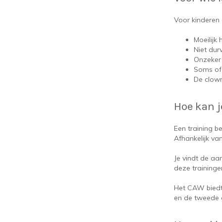
Voor kinderen 
Moeilijk
Niet dur
Onzeker 
Soms of 
De clown
Hoe kan j
Een training b
Afhankelijk van
Je vindt de aa
deze training
Het CAW biedt 
en de tweede g