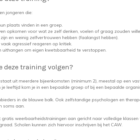
en jongeren die:
 hun plaats vinden in een groep.
ven opkomen voor wat ze zelf denken, voelen of graag zouden wille
zijn en weinig zelfvertrouwen hebben (faalangst hebben).
vaak agressief reageren op kritiek.
 uithangen om eigen kwetsbaarheid te verstoppen.
e deze training volgen?
estaat uit meerdere bijeenkomsten (minimum 2), meestal op een vast 
 je leeftijd kom je in een bepaalde groep of bij een bepaalde organis
nbieders in de blauwe balk. Ook zelfstandige psychologen en thera
en soms aan.
gratis weerbaarheidstrainingen aan gericht naar volledige klassen
raad. Scholen kunnen zich hiervoor inschrijven bij het CAW.