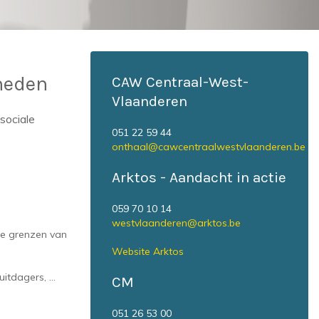
heden
CAW Centraal-West-
Vlaanderen
sociale
051 22 59 44
onthaal@cawcentraalwestvlaanderen.be
Arktos - Aandacht in actie
059 70 10 14
westvlaanderen@arktos.be
de grenzen van
Website Arktos
uitdagers, …
CM
051 26 53 00