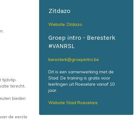
Zitdazo
Website Zitdazo
n.
Groep intro - Beresterk
#VANRSL
beresterk@groepintro.be
Dit is een samenwerking met de
Stad. De training is gratis voor
tijdstip.
leerlingen uit Roeselare vanaf 10
atie terecht.
jaar.
peuten bieden
Website Stad Roeselare
 van de eerste