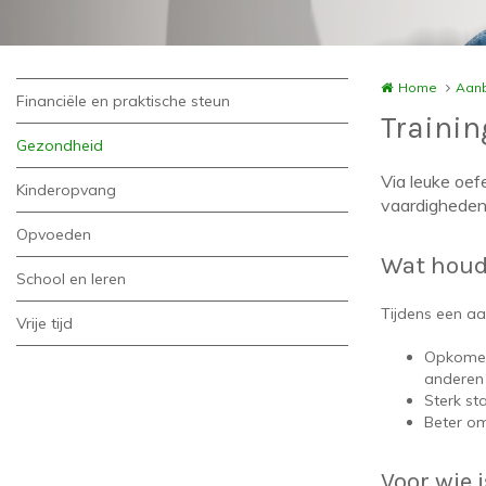
Home
Aanb
Financiële en praktische steun
Trainin
Gezondheid
Via leuke oef
Kinderopvang
vaardigheden
Opvoeden
Wat houdt
School en leren
Tijdens een aa
Vrije tijd
Opkomen 
anderen (
Sterk st
Beter om
Voor wie 