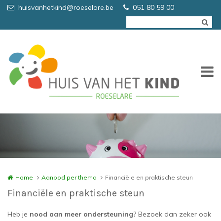
Overslaan en naar de inhoud gaan
huisvanhetkind@roeselare.be
051 80 59 00
Home
Aanbod per thema
Financiële en praktische steun
Financiële en praktische steun
Heb je
nood aan meer ondersteuning
?
Bezoek dan zeker ook