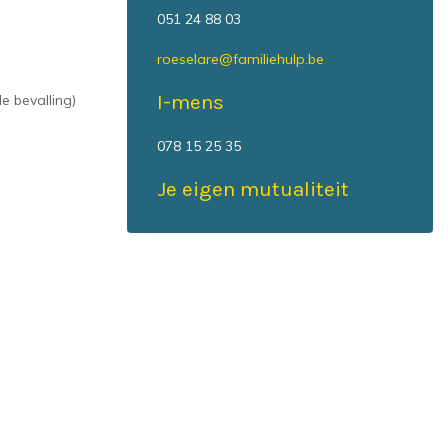
051 24 88 03
roeselare@familiehulp.be
I-mens
e bevalling)
078 15 25 35
Je eigen mutualiteit