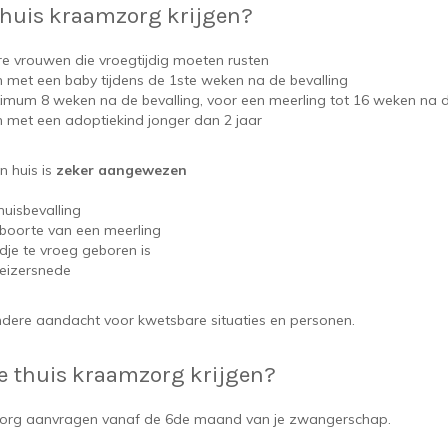
thuis kraamzorg krijgen?
 vrouwen die vroegtijdig moeten rusten
 met een baby tijdens de 1ste weken na de bevalling
imum 8 weken na de bevalling, voor een meerling tot 16 weken na d
 met een adoptiekind jonger dan 2 jaar
 huis is
zeker aangewezen
huisbevalling
eboorte van een meerling
ndje te vroeg geboren is
eizersnede
ondere aandacht voor kwetsbare situaties en personen.
e thuis kraamzorg krijgen?
org aanvragen vanaf de 6de maand van je zwangerschap.