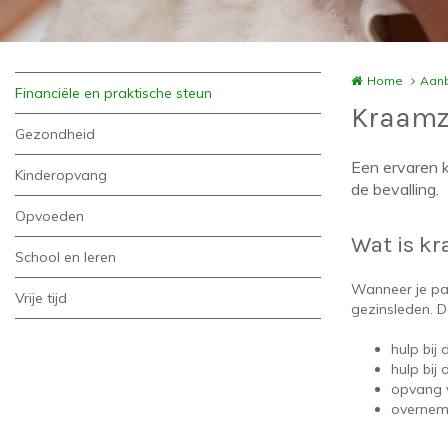
Home
Aanb
Financiële en praktische steun
Kraamz
Gezondheid
Een ervaren k
Kinderopvang
de bevalling.
Opvoeden
Wat is k
School en leren
Wanneer je pas
Vrije tijd
gezinsleden. 
hulp bij
hulp bij
opvang v
overneme