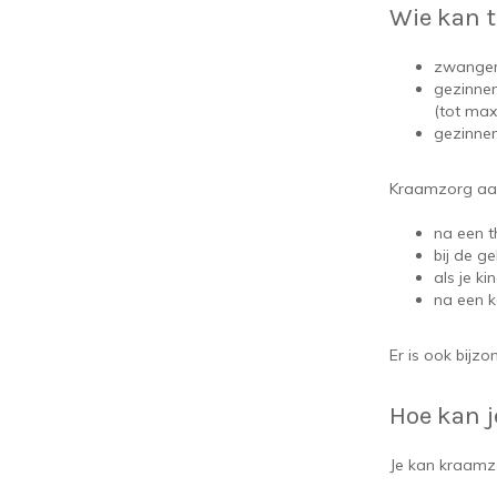
Wie kan 
zwangere
gezinnen
(tot max
gezinnen
Kraamzorg aan
na een t
bij de g
als je ki
na een k
Er is ook bijz
Hoe kan j
Je kan kraamz