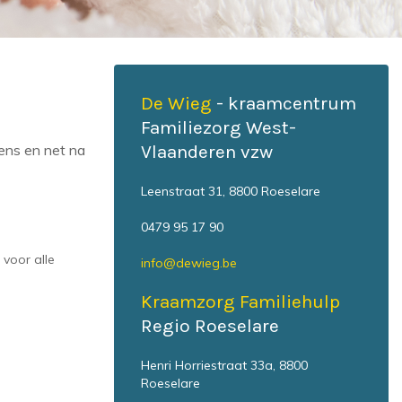
De Wieg
- kraamcentrum
Familiezorg West-
dens en net na
Vlaanderen vzw
Leenstraat 31, 8800 Roeselare
0479 95 17 90
voor alle
info@dewieg.be
Kraamzorg Familiehulp
Regio Roeselare
Henri Horriestraat 33a, 8800
Roeselare