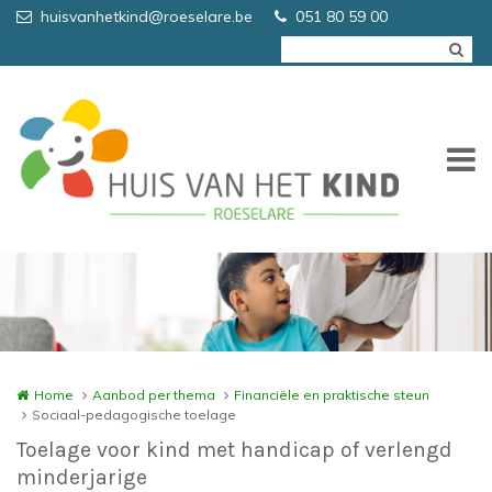
Overslaan en naar de inhoud gaan
huisvanhetkind@roeselare.be
051 80 59 00
Home
Aanbod per thema
Financiële en praktische steun
Sociaal-pedagogische toelage
Toelage voor kind met handicap of verlengd
minderjarige