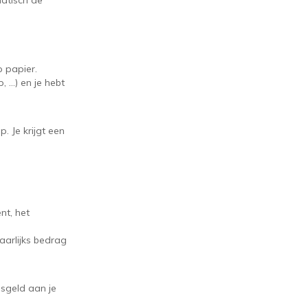
atisch de
 papier.
, …) en je hebt
. Je krijgt een
nt, het
jaarlijks bedrag
gsgeld aan je