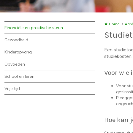
Home
Aanb
Financiële en praktische steun
Studiet
Gezondheid
Een studieto
Kinderopvang
studiekosten 
Opvoeden
Voor wie 
School en leren
Voor st
Vrije tijd
gezinssi
Pleegga
ongeacht
Hoe kan j