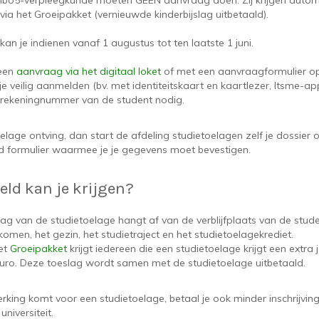
 hbo5-verpleegkunde moeten GEEN aanvraag doen. Zij krijgen autom
via het Groeipakket (vernieuwde kinderbijslag uitbetaald).
an je indienen vanaf 1 augustus tot ten laatste 1 juni.
 een
aanvraag via het digitaal loket
of met een aanvraagformulier op
je veilig aanmelden (bv. met identiteitskaart en kaartlezer, Itsme-app
krekeningnummer van de student nodig.
oelage ontving, dan start de afdeling studietoelagen zelf je dossier op
d formulier waarmee je je gegevens moet bevestigen.
eld kan je krijgen?
ag van de studietoelage hangt af van de verblijfplaats van de stude
komen, het gezin, het studietraject en het studietoelagekrediet.
et
Groeipakket
krijgt iedereen die een studietoelage krijgt een extra 
uro. Deze toeslag wordt samen met de studietoelage uitbetaald.
erking komt voor een studietoelage, betaal je ook minder inschrijvin
niversiteit.