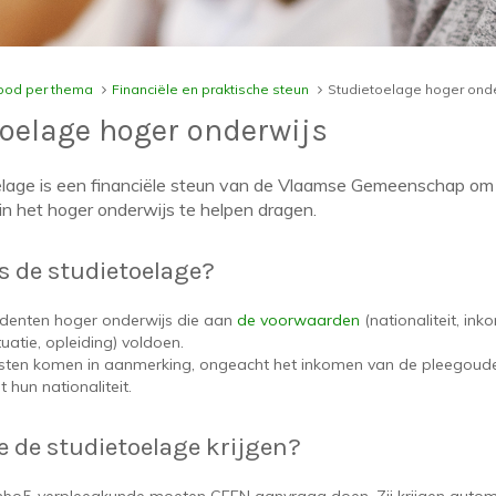
od per thema
Financiële en praktische steun
Studietoelage hoger ond
oelage hoger onderwijs
elage is een financiële steun van de Vlaamse Gemeenschap om
in het hoger onderwijs te helpen dragen.
is de studietoelage?
udenten hoger onderwijs die aan
de voorwaarden
(nationaliteit, ink
tuatie, opleiding) voldoen.
sten komen in aanmerking, ongeacht het inkomen van de pleegoude
 hun nationaliteit.
e de studietoelage krijgen?