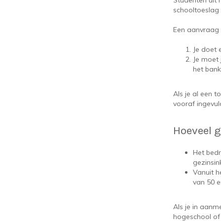
Studenten uit
schooltoeslag 
Een aanvraag k
Je doet
Je moet 
het ban
Als je al een t
vooraf ingevul
Hoeveel g
Het bedr
gezinsin
Vanuit h
van 50 e
Als je in aanm
hogeschool of u