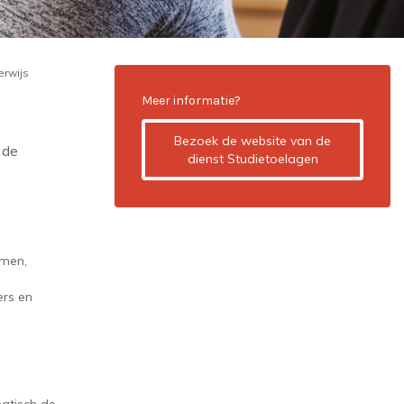
erwijs
Meer informatie?
Bezoek de website van de
 de
dienst Studietoelagen
omen,
rs en