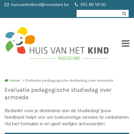
Overslaan en naar de inhoud gaan
huisvanhetkind@roeselare.be
051 80 59 00
Home
Evaluatie pedagogische studiedag over armoede
Evaluatie pedagogische studiedag over
armoede
Bedankt voor je deelname aan de studiedag! Jouw
feedback helpt ons om toekomstige sessies te verbeteren.
Vul het formulier in en geef eerlijke antwoorden.