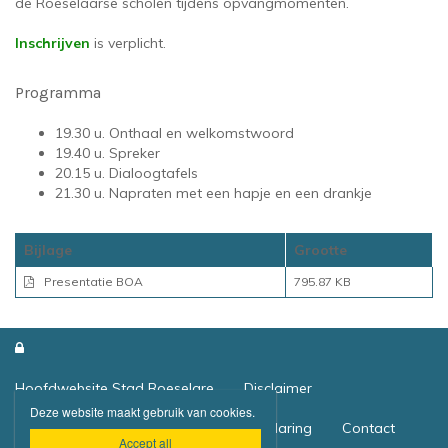
de Roeselaarse scholen tijdens opvangmomenten.
Inschrijven
is verplicht.
Programma
19.30 u. Onthaal en welkomstwoord
19.40 u. Spreker
20.15 u. Dialoogtafels
21.30 u. Napraten met een hapje en een drankje
Bijlage
Grootte
Presentatie BOA
795.87 KB

Hoofdwebsite Stad Roeselare
Disclaimer
Deze website maakt gebruik van cookies.
Privacybeleid
Toegankelijkheidsverklaring
Contact
Accept all