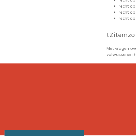
recht op
recht op
recht op
recht op
tZitemzo
Met vragen ove
volwassenen (o