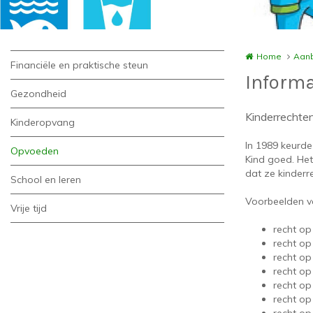
Home
Aanb
Financiële en praktische steun
Informa
Gezondheid
Kinderrechten 
Kinderopvang
In 1989 keurde
Opvoeden
Kind goed. Het
dat ze kinderr
School en leren
Voorbeelden v
Vrije tijd
recht op
recht o
recht op
recht o
recht op
recht op