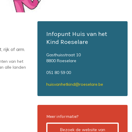
Infopunt Huis van het
Kind Roeselare
 rijk of arm.
Gasthuisstraat 10
8800 Roeselare
hten van het
an alle landen
051 80 59 00
huisvanhetkind@roeselare.be
Meer informatie?
Bezoek de website van