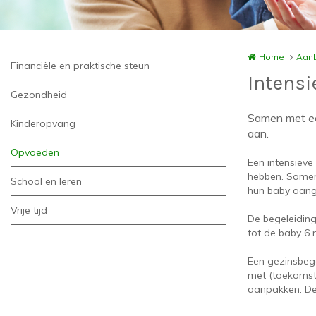
Home
Aanb
Financiële en praktische steun
Intensi
Gezondheid
Samen met ee
Kinderopvang
aan.
Opvoeden
Een intensieve
hebben. Samen
School en leren
hun baby aang
Vrije tijd
De begeleidin
tot de baby 6 
Een gezinsbeg
met (toekomst
aanpakken. De