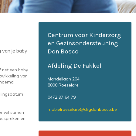
Centrum voor Kinderzorg
en Gezinsondersteuning
g van je baby
Don Bosco
Afdeling De Fakkel
f net een baby
wikkeling van
Mandellaan 204
enoemd.
8800 Roeselare
llingsdatum
0472 97 64 79
mobielroeselare@ckgdonbosco.be
er wil samen
 bespreken en