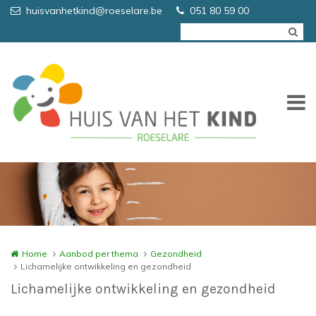
Overslaan en naar de inhoud gaan
huisvanhetkind@roeselare.be
051 80 59 00
Home
Aanbod per thema
Gezondheid
Lichamelijke ontwikkeling en gezondheid
Lichamelijke ontwikkeling en gezondheid