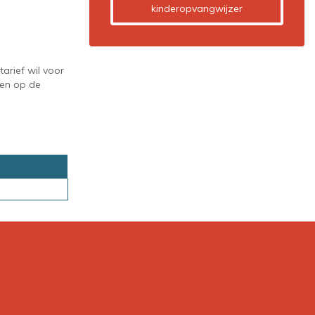
kinderopvangwijzer
arief wil voor
gen op de