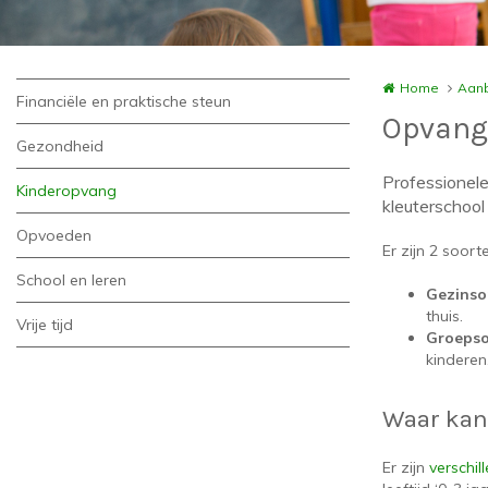
Home
Aanb
Financiële en praktische steun
Opvang 
Gezondheid
Professionele
Kinderopvang
kleuterschool
Opvoeden
Er zijn 2 soor
School en leren
Gezins
thuis.
Vrije tijd
Groeps
kinderen
Waar kan
Er zijn
verschil