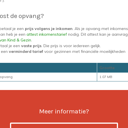
’).
kost de opvang?
betaal je een
prijs volgens je inkomen
. Als je opvang met inkomenst
 dan heb je een
attest inkomenstarief
nodig. Dit attest kan je aanvra
van Kind & Gezin
.
aal je een
vaste prijs
. Die prijs is voor iedereen gelijk.
k een
verminderd tarief
voor gezinnen met financiële moeilijkheden
Grootte
eropvang
1.07 MB
Meer informatie?