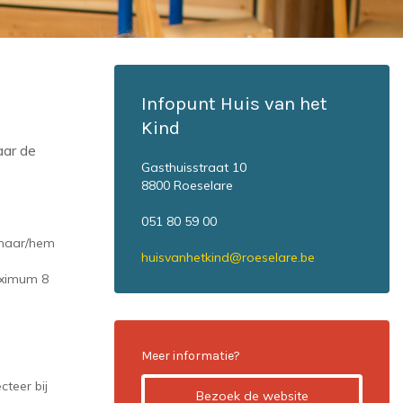
Infopunt Huis van het
Kind
aar de
Gasthuisstraat 10
8800 Roeselare
051 80 59 00
j haar/hem
huisvanhetkind@roeselare.be
maximum 8
Meer informatie?
teer bij
Bezoek de website