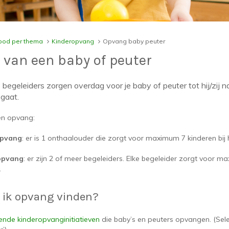
od per thema
Kinderopvang
Opvang baby peuter
van een baby of peuter
 begeleiders zorgen overdag voor je baby of peuter tot hij/zij n
 gaat.
ten opvang:
opvang
: er is 1 onthaalouder die zorgt voor maximum 7 kinderen bi
opvang
: er zijn 2 of meer begeleiders. Elke begeleider zorgt voor 
.
 ik opvang vinden?
lende kinderopvanginitiatieven
die baby’s en peuters opvangen. (Selec