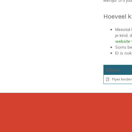
leeftijd ‘0-3 jaar
Hoeveel 
Meestal 
je kind,
website 
Soms bet
Er is oo
Bijlage
Flyer kind