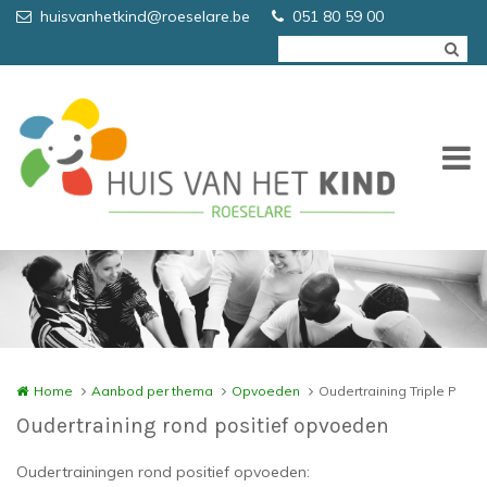
Overslaan en naar de inhoud gaan
huisvanhetkind@roeselare.be
051 80 59 00
Home
Aanbod per thema
Opvoeden
Oudertraining Triple P
Oudertraining rond positief opvoeden
Oudertrainingen rond positief opvoeden: