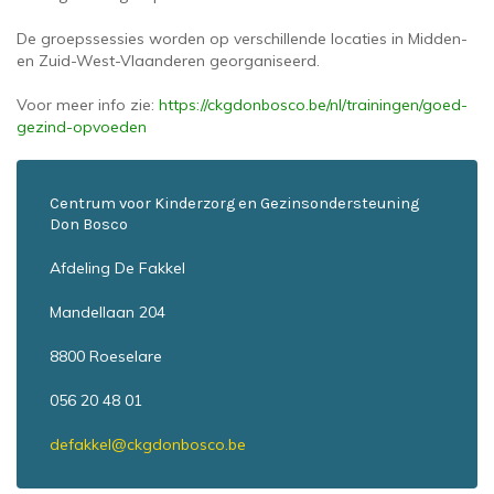
De groepssessies worden op verschillende locaties in Midden-
en Zuid-West-Vlaanderen georganiseerd.
Voor meer info zie:
https://ckgdonbosco.be/nl/trainingen/goed-
gezind-opvoeden
Centrum voor Kinderzorg en Gezinsondersteuning
Don Bosco
Afdeling De Fakkel
Mandellaan 204
8800 Roeselare
056 20 48 01
defakkel@ckgdonbosco.be