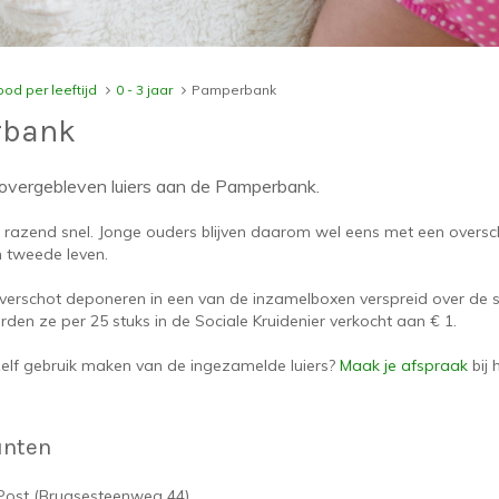
od per leeftijd
0 - 3 jaar
Pamperbank
rbank
overgebleven luiers aan de Pamperbank.
 razend snel. Jonge ouders blijven daarom wel eens met een oversch
 tweede leven.
roverschot deponeren in een van de inzamelboxen verspreid over de
den ze per 25 stuks in de Sociale Kruidenier verkocht aan € 1.
zelf gebruik maken van de ingezamelde luiers?
Maak je afspraak
bij 
unten
Post (Brugsesteenweg 44)