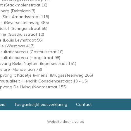
nt (Staakmolenstraat 16)
berg (Deltalaan 3)
s (Sint-Amandsstraat 115)
is (Beversesteenweg 485)
elief (Seringenstraat 55)
nne (Gasthuisstraat 10)
e (Louis Leynstraat 56)
le (Westlaan 417)
ultatiebureau (Gasthuisstrat 10)
ultatiebureau (Hoogstraat 98)
vang Bieke Nuytten (Iepersestraat 151)
elare (Mandellaan 79)
vang 't Kadetje (i-mens) (Brugsesteenweg 266)
 mutualiteit (Hendrik Consciencestraat 13 - 15)
vang De Living (Noordstraat 155)
eid
Toegankelijkheidsverklaring
Contact
Website door Livalos