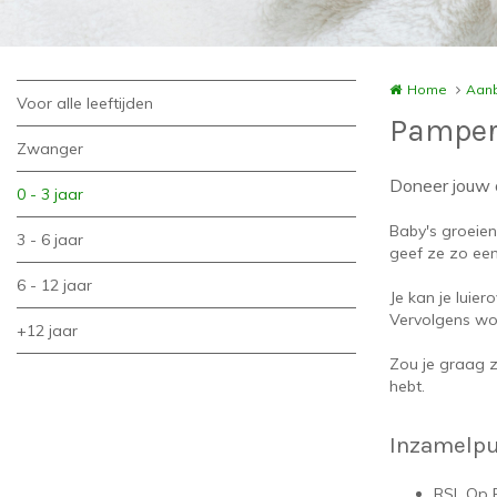
Home
Aanb
Voor alle leeftijden
Pampe
Zwanger
Doneer jouw 
0 - 3 jaar
Baby's groeien
3 - 6 jaar
geef ze zo een
6 - 12 jaar
Je kan je luie
Vervolgens wor
+12 jaar
Zou je graag 
hebt.
Inzamelp
RSL Op 