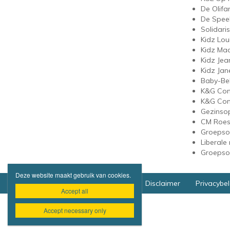
De Olifa
De Speel
Solidari
Kidz Lou
Kidz Mad
Kidz Jea
Kidz Jan
Baby-Bel
K&G Cons
K&G Cons
Gezinsop
CM Roes
Groepsop
Liberale
Groepsop
Deze website maakt gebruik van cookies.
Hoofdwebsite Stad Roeselare
Disclaimer
Privacybel

Accept all
Accept necessary only