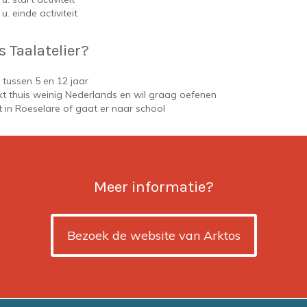
 u. einde activiteit
s Taalatelier?
 tussen 5 en 12 jaar
kt thuis weinig Nederlands en wil graag oefenen
 in Roeselare of gaat er naar school
Meer informatie?
Bezoek de website van Arktos