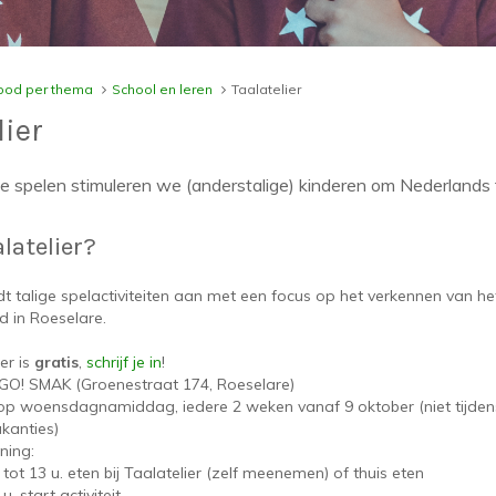
od per thema
School en leren
Taalatelier
lier
 spelen stimuleren we (anderstalige) kinderen om Nederlands 
latelier?
edt talige spelactiviteiten aan met een focus op het verkennen van he
d in Roeselare.
er is
gratis
,
schrijf je in
!
 GO! SMAK (Groenestraat 174, Roeselare)
op woensdagnamiddag, iedere 2 weken vanaf 9 oktober (niet tijden
kanties)
ning:
 tot 13 u. eten bij Taalatelier (zelf meenemen) of thuis eten
 u. start activiteit