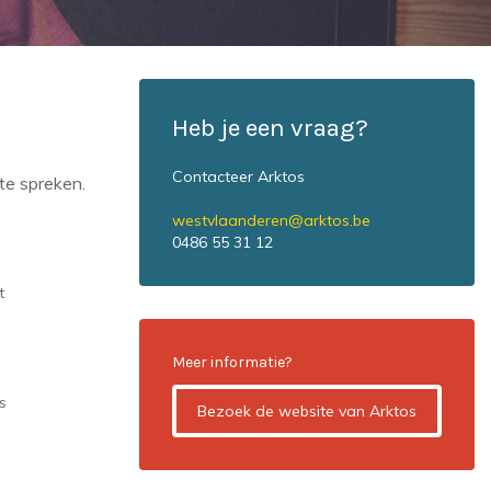
Heb je een vraag?
Contacteer Arktos
te spreken.
westvlaanderen@arktos.be
0486 55 31 12
t
Meer informatie?
s
Bezoek de website van Arktos