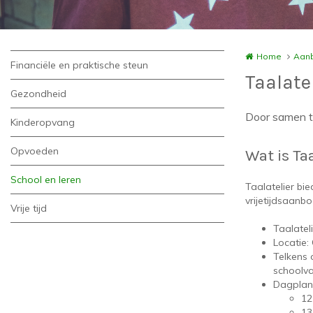
Home
Aanb
Financiële en praktische steun
Taalate
Gezondheid
Door samen te
Kinderopvang
Opvoeden
Wat is Taa
School en leren
Taalatelier bi
vrijetijdsaanbo
Vrije tijd
Taalateli
Locatie:
Telkens 
schoolva
Dagplan
12
13