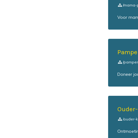
/mama-p
Voor mama
Pampe
/pamper
Doneer jo
Ouder-
/ouder-k
Ontmoeting