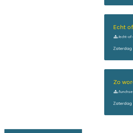
Echt o
/echt-of
Zaterdag 
Zo wor
/lunchse
Zaterdag 1