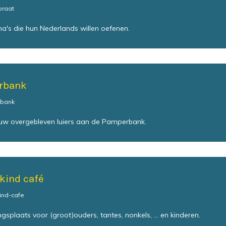
raat
's die hun Nederlands willen oefenen.
rbank
bank
uw overgebleven luiers aan de Pamperbank.
kind café
ind-cafe
splaats voor (groot)ouders, tantes, nonkels, ... en kinderen.