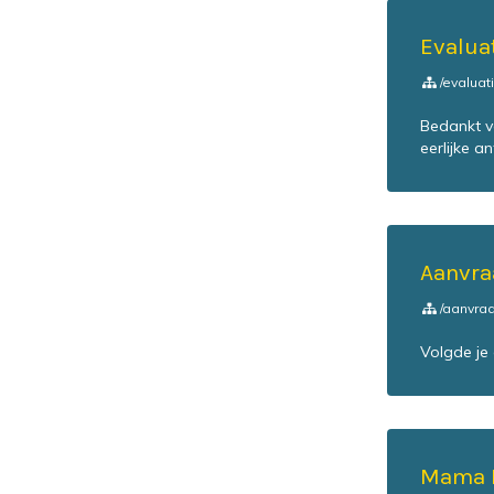
Evalua
/evalua
Bedankt v
eerlijke a
Aanvra
/aanvra
Volgde je
Mama 