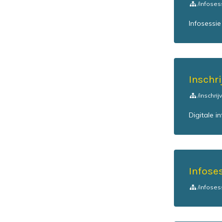
/infoses
Infosessi
Inschri
/inschri
Digitale i
Infoses
/infoses