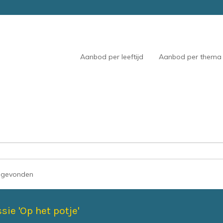
Aanbod per leeftijd
Aanbod per thema
n gevonden
sie 'Op het potje'