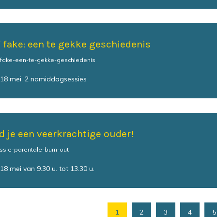
f fake: een te gekke geschiedenis
-fake-een-te-gekke-geschiedenis
18 mei, 2 namiddagsessies
d je een veerkrachtige ouder!
ssie-parentale-burn-out
8 mei van 9.30 u. tot 13.30 u.
1
2
3
4
5